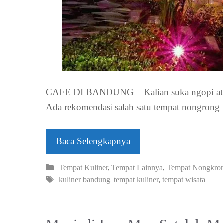
CAFE DI BANDUNG – Kalian suka ngopi atau
Ada rekomendasi salah satu tempat nongron
Baca Selengkapnya
Kategori
Tempat Kuliner
,
Tempat Lainnya
,
Tempat Nongkro
Tag
kuliner bandung
,
tempat kuliner
,
tempat wisata