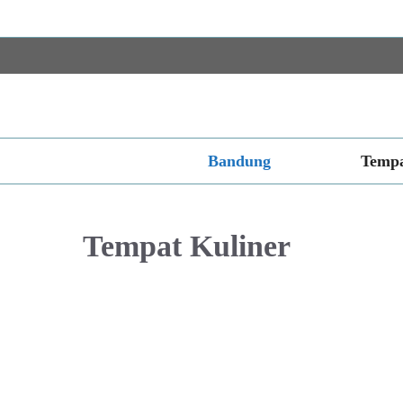
Langsung
ke
isi
Bandung
Tempa
Tempat Kuliner