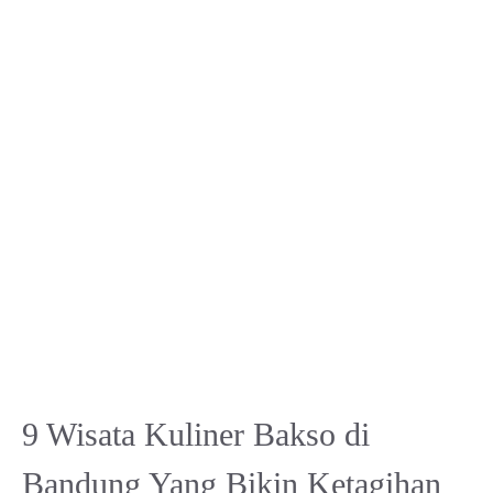
9 Wisata Kuliner Bakso di
Bandung Yang Bikin Ketagihan