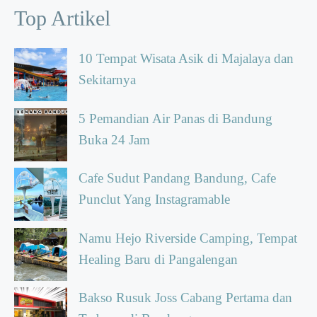
Top Artikel
10 Tempat Wisata Asik di Majalaya dan
Sekitarnya
5 Pemandian Air Panas di Bandung
Buka 24 Jam
Cafe Sudut Pandang Bandung, Cafe
Punclut Yang Instagramable
Namu Hejo Riverside Camping, Tempat
Healing Baru di Pangalengan
Bakso Rusuk Joss Cabang Pertama dan