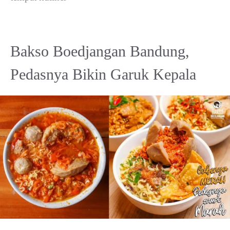
Bakso Boedjangan Bandung,
Pedasnya Bikin Garuk Kepala