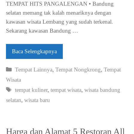
TEMPAT HITS PANGALENGAN • Bandung
selatan memang tak kalah menariknya dengan
kawasan wisata Lembang yang sudah terkenal.
Sekarang kawasan Bandung …
Baca Selengkapnya
Kategori
Tempat Lainnya
,
Tempat Nongkrong
,
Tempat
Wisata
Tag
tempat kuliner
,
tempat wisata
,
wisata bandung
selatan
,
wisata baru
Harga dan Alamat 5 Restoran All