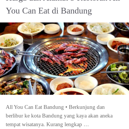
You Can Eat di Bandung
All You Can Eat Bandung • Berkunjung dan
berlibur ke kota Bandung yang kaya akan aneka
tempat wisatanya. Kurang lengkap …