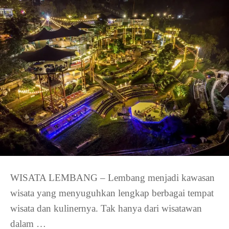
WISATA LEMBANG – Lembang menjadi kawasan
wisata yang menyuguhkan lengkap berbagai tempat
wisata dan kulinernya. Tak hanya dari wisatawan
dalam …