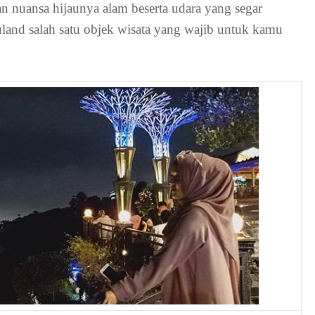
 nuansa hijaunya alam beserta udara yang segar
land salah satu objek wisata yang wajib untuk kamu