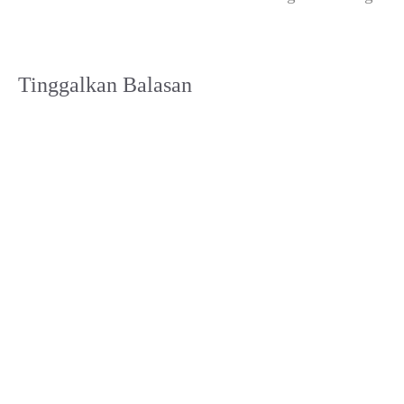
Tinggalkan Balasan