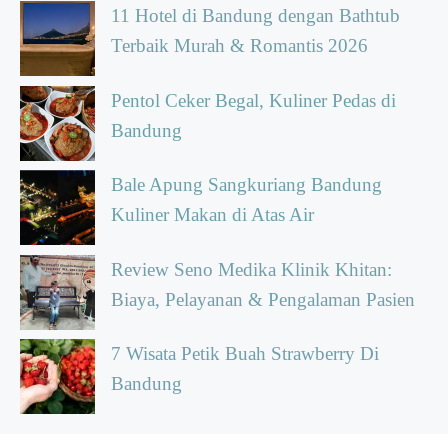
11 Hotel di Bandung dengan Bathtub
Terbaik Murah & Romantis 2026
Pentol Ceker Begal, Kuliner Pedas di
Bandung
Bale Apung Sangkuriang Bandung
Kuliner Makan di Atas Air
Review Seno Medika Klinik Khitan:
Biaya, Pelayanan & Pengalaman Pasien
7 Wisata Petik Buah Strawberry Di
Bandung