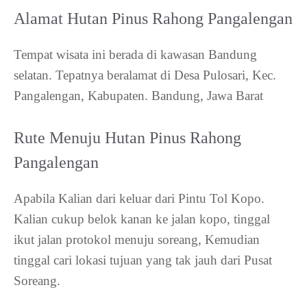
Alamat Hutan Pinus Rahong Pangalengan
Tempat wisata ini berada di kawasan Bandung
selatan. Tepatnya beralamat di Desa Pulosari, Kec.
Pangalengan, Kabupaten. Bandung, Jawa Barat
Rute Menuju Hutan Pinus Rahong
Pangalengan
Apabila Kalian dari keluar dari Pintu Tol Kopo.
Kalian cukup belok kanan ke jalan kopo, tinggal
ikut jalan protokol menuju soreang, Kemudian
tinggal cari lokasi tujuan yang tak jauh dari Pusat
Soreang.