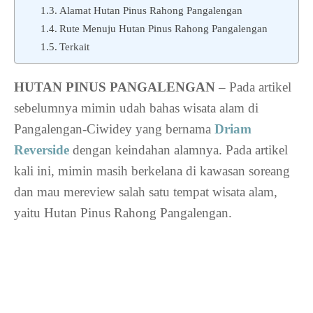
Alamat Hutan Pinus Rahong Pangalengan
Rute Menuju Hutan Pinus Rahong Pangalengan
Terkait
HUTAN PINUS PANGALENGAN
– Pada artikel
sebelumnya mimin udah bahas wisata alam di
Pangalengan-Ciwidey yang bernama
Driam
Reverside
dengan keindahan alamnya. Pada artikel
kali ini, mimin masih berkelana di kawasan soreang
dan mau mereview salah satu tempat wisata alam,
yaitu Hutan Pinus Rahong Pangalengan.