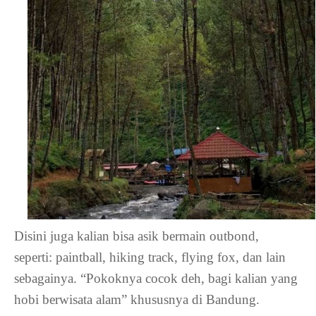
Disini juga kalian bisa asik bermain outbond,
seperti: paintball, hiking track, flying fox, dan lain
sebagainya. “Pokoknya cocok deh, bagi kalian yang
hobi berwisata alam” khususnya di Bandung.