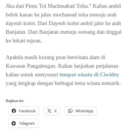
Jika dari Pintu Tol Machmahad Toha.” Kalian ambil
belok kanan ke jalan mochamad toha menuju arah
dayeuh kolot. Dari Dayeuh kolot ambil jalur ke arah
Banjaran. Dari Banjaran menuju soreang dan tinggal
ke lokasi tujuan.
Apabila masih kurang puas berwisata alam di
Kawasan Pangalengan. Kalian lanjutkan perjalanan
kalian untuk menyusuri
tempat wisata di Ciwidey
yang lengkap dengan berbagai tema wisata menarik.
Bagikan ini:
Facebook
X
WhatsApp
Telegram