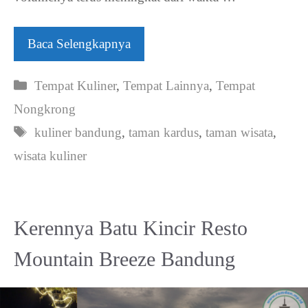
Baca Selengkapnya
Kategori
Tempat Kuliner
,
Tempat Lainnya
,
Tempat
Nongkrong
Tag
kuliner bandung
,
taman kardus
,
taman wisata
,
wisata kuliner
Kerennya Batu Kincir Resto
Mountain Breeze Bandung