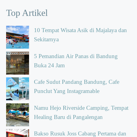
Top Artikel
10 Tempat Wisata Asik di Majalaya dan
Sekitarnya
5 Pemandian Air Panas di Bandung
Buka 24 Jam
Cafe Sudut Pandang Bandung, Cafe
Punclut Yang Instagramable
Namu Hejo Riverside Camping, Tempat
Healing Baru di Pangalengan
Bakso Rusuk Joss Cabang Pertama dan