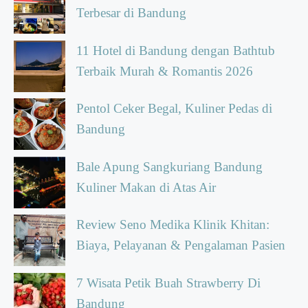
Terbesar di Bandung
11 Hotel di Bandung dengan Bathtub
Terbaik Murah & Romantis 2026
Pentol Ceker Begal, Kuliner Pedas di
Bandung
Bale Apung Sangkuriang Bandung
Kuliner Makan di Atas Air
Review Seno Medika Klinik Khitan:
Biaya, Pelayanan & Pengalaman Pasien
7 Wisata Petik Buah Strawberry Di
Bandung