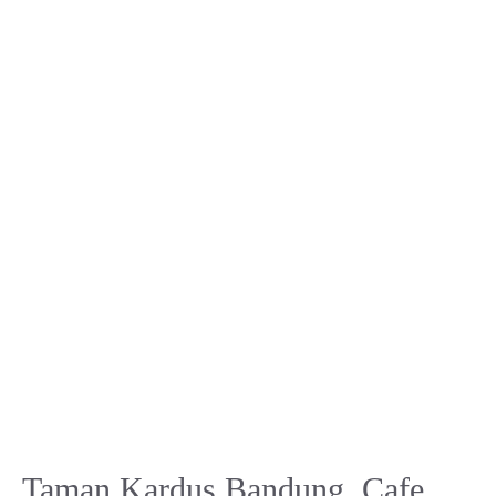
Taman Kardus Bandung, Cafe