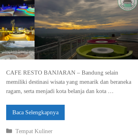
CAFE RESTO BANJARAN – Bandung selain
memiliki destinasi wisata yang menarik dan beraneka
ragam, serta menjadi kota belanja dan kota …
Baca Selengkapnya
Kategori
Tempat Kuliner