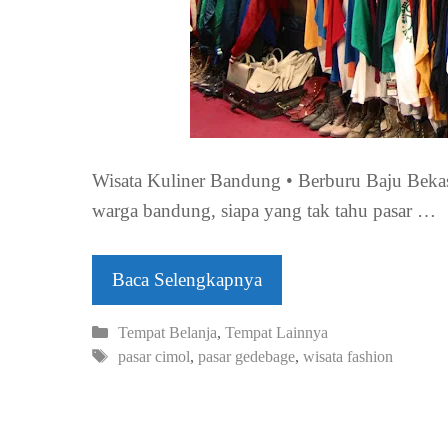
Wisata Kuliner Bandung • Berburu Baju Bekas
warga bandung, siapa yang tak tahu pasar …
Baca Selengkapnya
Kategori
Tempat Belanja
,
Tempat Lainnya
Tag
pasar cimol
,
pasar gedebage
,
wisata fashion