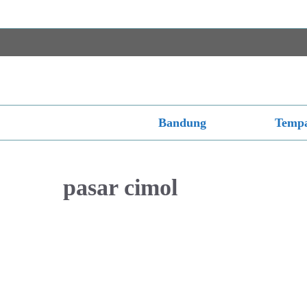
Langsung
ke
isi
Bandung
Tempa
pasar cimol