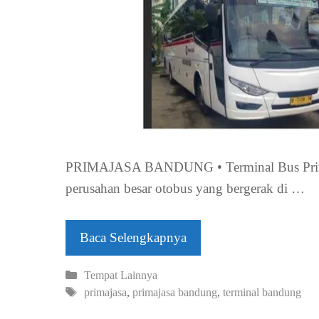
PRIMAJASA BANDUNG • Terminal Bus Primaja
perusahan besar otobus yang bergerak di …
Baca Selengkapnya
Kategori
Tempat Lainnya
Tag
primajasa
,
primajasa bandung
,
terminal bandung