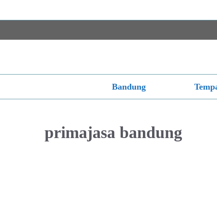
Langsung
ke
isi
Bandung
Tempa
primajasa bandung