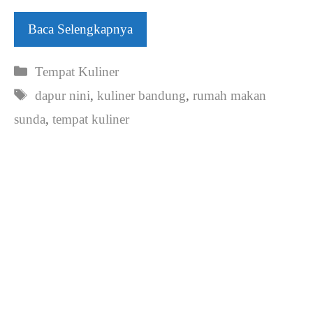
Baca Selengkapnya
Kategori
Tempat Kuliner
Tag
dapur nini
,
kuliner bandung
,
rumah makan
sunda
,
tempat kuliner