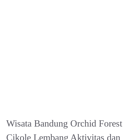
Wisata Bandung Orchid Forest
Cikole Lembang Aktivitas dan