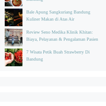
Bale Apung Sangkuriang Bandung
Kuliner Makan di Atas Air
Review Seno Medika Klinik Khitan:
Biaya, Pelayanan & Pengalaman Pasien
7 Wisata Petik Buah Strawberry Di
Bandung