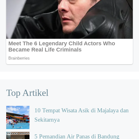
Top Artikel
10 Tempat Wisata Asik di Majalaya dan
Sekitarnya
5 Pemandian Air Panas di Bandung