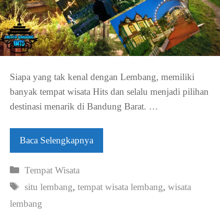
Siapa yang tak kenal dengan Lembang, memiliki
banyak tempat wisata Hits dan selalu menjadi pilihan
destinasi menarik di Bandung Barat. …
Baca Selengkapnya
Kategori
Tempat Wisata
Tag
situ lembang
,
tempat wisata lembang
,
wisata
lembang