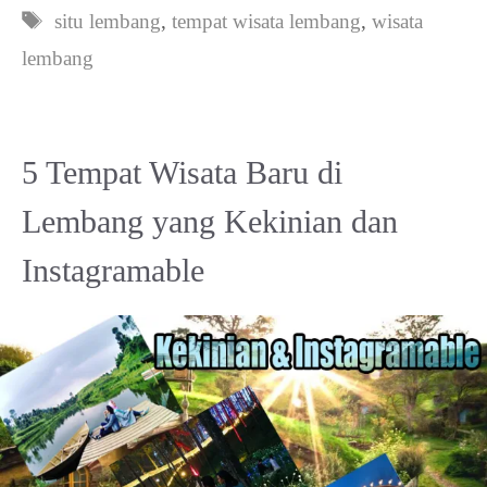
Tag
situ lembang
,
tempat wisata lembang
,
wisata
lembang
5 Tempat Wisata Baru di
Lembang yang Kekinian dan
Instagramable